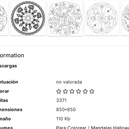
formation
scargas
7
ntuación
no valorada
orar
itas
3371
mensiones
850*850
maño
110 Kb
bumes
Para Colorear
/
Mandalas Hallow