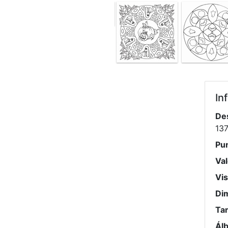
In
De
13
Pu
Val
Vis
Di
Ta
Ál