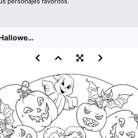
us personajes favoritos.
alloween