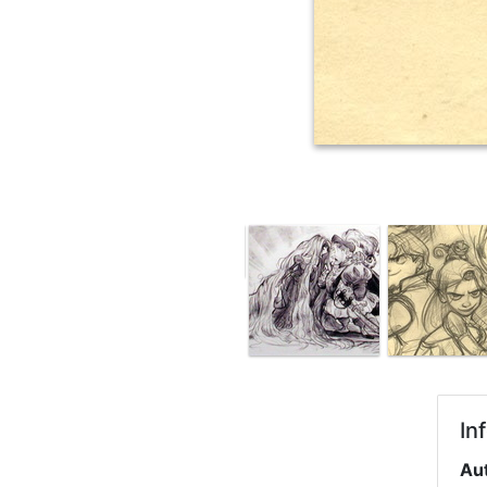
In
Au