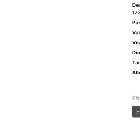
De
12
Pu
Val
Vis
Di
Ta
Ál
Et
E