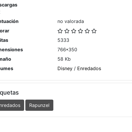
scargas
2
ntuación
no valorada
orar
itas
5333
mensiones
766*350
maño
58 Kb
bumes
Disney
/
Enredados
iquetas
nredados
Rapunzel