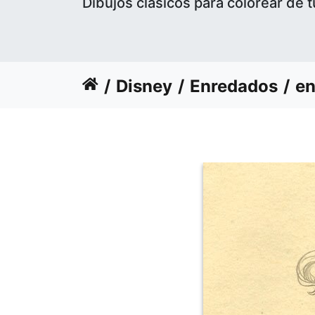
Dibujos clásicos para colorear de t
Disney
Enredados
en